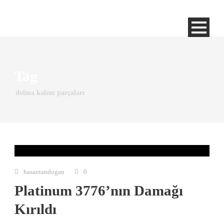
Tag
dolma kalem parçaları
hasantandogan
0
Platinum 3776’nın Damağı
Kırıldı