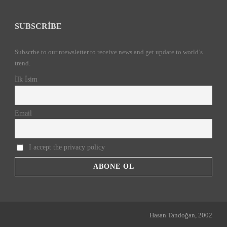
SUBSCRIBE
Subscrbe to our ntewsletter to receive news and get update to world’s
trend.
İlk İsim
Email
I accept the privacy policy
Hasan Tandoğan, 2002