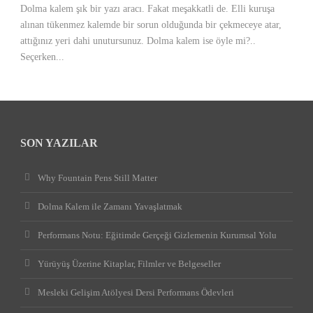
Dolma kalem şık bir yazı aracı. Fakat meşakkatli de. Elli kuruşa
alınan tükenmez kalemde bir sorun olduğunda bir çekmeceye atar,
attığınız yeri dahi unutursunuz. Dolma kalem ise öyle mi?..
Seçerken...
SON YAZILAR
Why Fountain Pens Still Matter
Dolma Kalem ile Zamanı Yavaşlatmak
Performans Notu: Eğitimde Gerçeği Gizlemenin Kurumsal Yolu
Yürüyüş Üzerine Kitaplar, Filmler ve Belgeseller
Mesleki Gelişim Atölyesi Dersi Performans Ödevleri