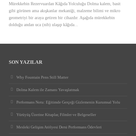
Mürekkebin Rezervuardan Kâğıda Yolculuğu Dolma kalem, basit
gibi görünen ama akışkanlar mekaniği, malzeme bilimi ve mikro
geometriyi bir araya getiren bir cihazdır. Aşağıda mürekkebin
dolduğu andan uca (nib) ulaşıp kâğıda...
SON YAZILAR
Why Fountain Pens Still Matter
Dolma Kalem ile Zamanı Yavaşlatmak
Performans Notu: Eğitimde Gerçeği Gizlemenin Kurumsal Yolu
Yürüyüş Üzerine Kitaplar, Filmler ve Belgeseller
Mesleki Gelişim Atölyesi Dersi Performans Ödevleri