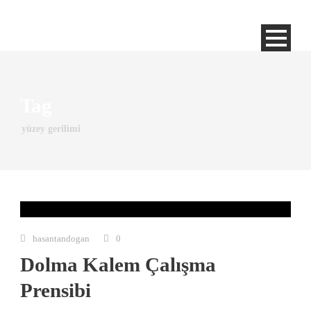
Tag
yüzey gerilimi
hasantandogan
0
Dolma Kalem Çalışma
Prensibi