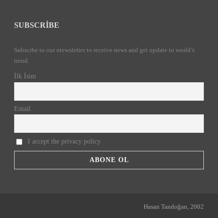
SUBSCRIBE
Subscrbe to our ntewsletter to receive news and get update to world’s
trend.
İlk İsim
Email
I accept the privacy policy
Hasan Tandoğan, 2002